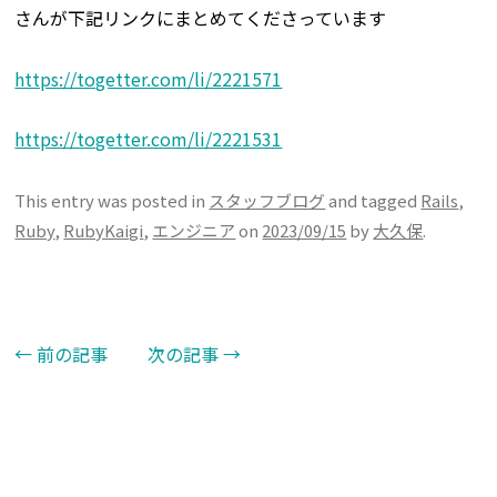
さんが下記リンクにまとめてくださっています
https://togetter.com/li/2221571
https://togetter.com/li/2221531
This entry was posted in
スタッフブログ
and tagged
Rails
,
Ruby
,
RubyKaigi
,
エンジニア
on
2023/09/15
by
大久保
.
←
前の記事
次の記事
→
Post navigation