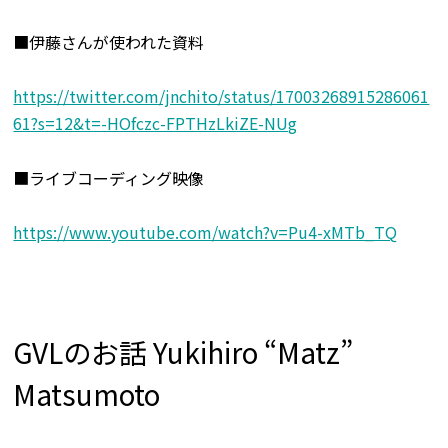
■伊藤さんが使われた資料
https://twitter.com/jnchito/status/17003268915286061
61?s=12&t=-HOfczc-FPTHzLkiZE-NUg
■ライブコーディング映像
https://www.youtube.com/watch?v=Pu4-xMTb_TQ
GVLのお話 Yukihiro “Matz”
Matsumoto