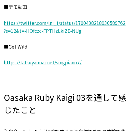
■デモ動画
https://twitter.com/lni_t/status/1700438218930589762
?s=12&t=-HOfczc-FPTHzLkiZE-NUg
■Get Wild
https://tatsuyaimai.net/singpiano7/
Oasaka Ruby Kaigi 03を通して感
じたこと