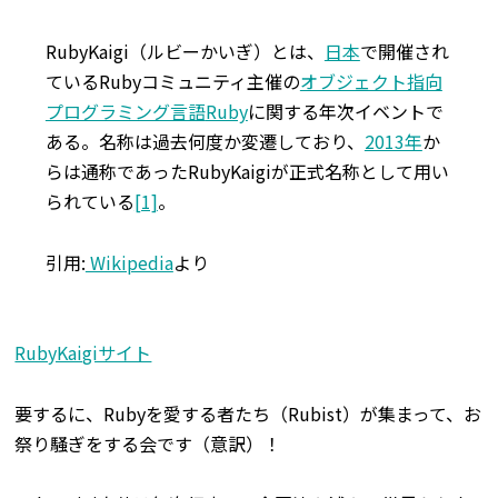
RubyKaigi
（ルビーかいぎ）とは、
日本
で開催され
ているRubyコミュニティ主催の
オブジェクト指向
プログラミング言語
Ruby
に関する年次イベントで
ある。名称は過去何度か変遷しており、
2013年
か
らは通称であったRubyKaigiが正式名称として用い
られている
[1]
。
引用:
Wikipedia
より
RubyKaigiサイト
要するに、Rubyを愛する者たち（Rubist）が集まって、お
祭り騒ぎをする会です（意訳）！