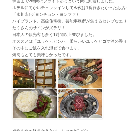
韓国まで2時間のフライトあっという間に到着しました。

ホテルに向かいチェックインして今夜は1番行きたかったお店へ。
「永川永化(ヨンチョン・ヨンファ)」

ハイブランド、高級住宅街、芸能事務所が集まるセレブなエリア
たくさんのサインがズラリ！

日本人の観光客も多く1時間以上並びました。

オススメは「ユッケビビンバ」柔らかいユッケとゴマ油の香り！

その中にご飯を入れ混ぜて食べます。

夕食を食べ終えたあとは、ショッピングへ。
