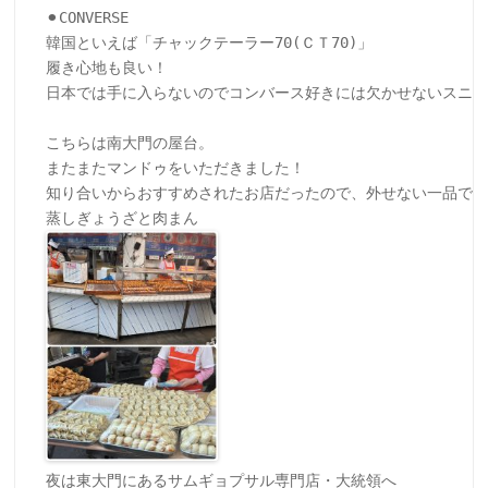
⚫︎CONVERSE 

韓国といえば「チャックテーラー70(ＣＴ70)」　

履き心地も良い！

日本では手に入らないのでコンバース好きには欠かせないスニー
こちらは南大門の屋台。

またまたマンドゥをいただきました！

知り合いからおすすめされたお店だったので、外せない一品でし
夜は東大門にあるサムギョプサル専門店・大統領へ
