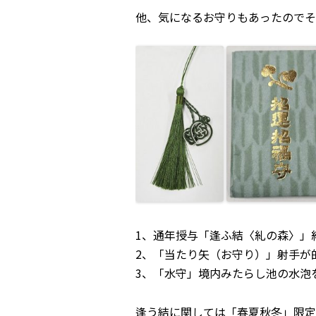
他、気になるお守りもあったのでそ
1、
通年授与「逢ふ結〈糺の森〉」
2、
「当たり矢（お守り）」射手が
3、「水守」境内みたらし池の水泡
逢う結に関しては「春夏秋冬」限定