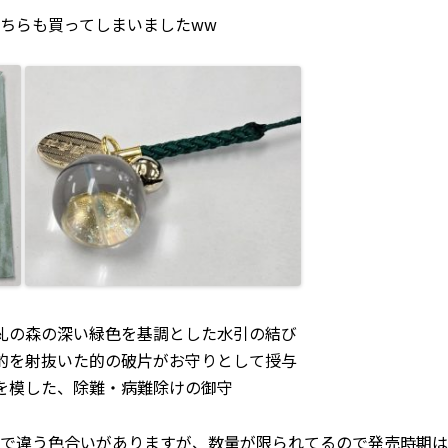
ちらも買ってしまいましたww
糺の森の深い緑色を基調とした水引の結び
的を射抜いた的の破片がお守りとして授与
を模した、除難・病難除けの御守
で違う色合いがありますが、数量が限られてるので発売時期は