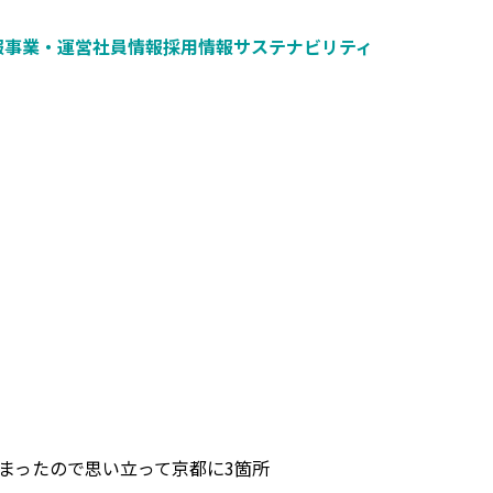
報
事業・運営
社員情報
採用情報
サステナビリティ
まったので思い立って京都に3箇所