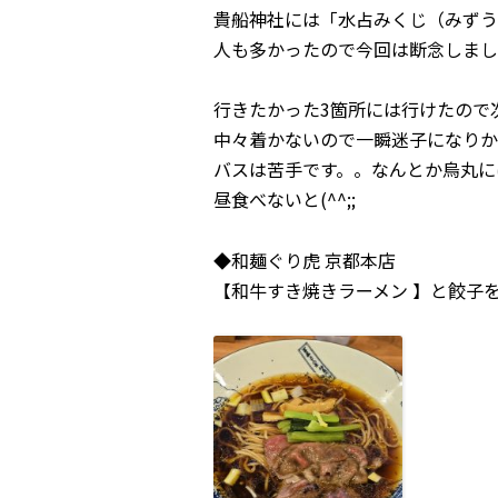
貴船神社には「水占みくじ（みずう
人も多かったので今回は断念しまし
行きたかった3箇所には行けたので
中々着かないので一瞬迷子になりか
バスは苦手です。。なんとか烏丸に
昼食べないと(^^;;
◆和麺ぐり虎 京都本店
【和牛すき焼きラーメン 】と餃子を