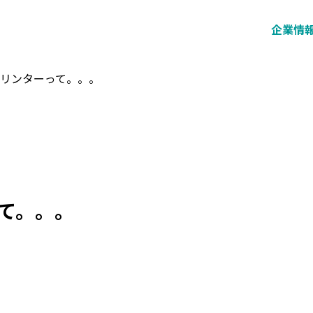
企業情
プリンターって。。。
て。。。