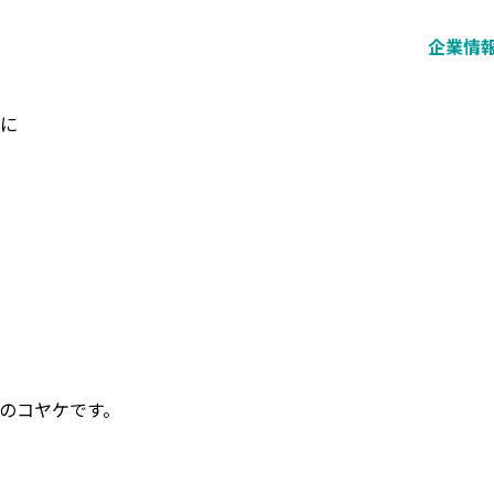
企業情
時に
のコヤケです。