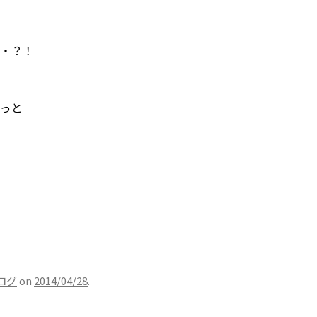
・？！
っと
ログ
on
2014/04/28
.