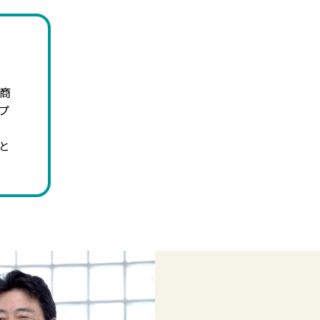
商
プ
と