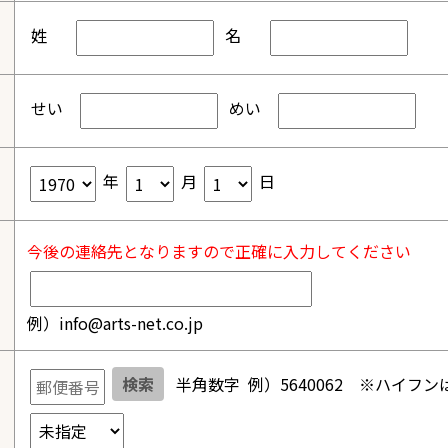
姓
名
せい
めい
年
月
日
今後の連絡先となりますので正確に入力してください
例）info@arts-net.co.jp
検索
半角数字 例）5640062
※ハイフン